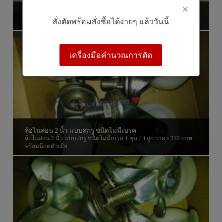
×
ล้อโพลียูรีเทน ขนาด 2 นิ้ว
สั่งตัดพร้อมสั่งซื้อได้ง่ายๆ แล้ววันนี้
ล้อโพลียูรีเทน ขนาด 2 นิ้ว แบบมีเบรค
เครื่องมือคำนวณการตัด
ล้อไนล่อน 2 นิ้ว แบบสกรู ชนิดไม่มีเบรค
ล้อไนล่อน 2 นิ้ว แบบสกรู ชนิดไม่มีเบรค 1 ชุด / 4 ลูก ราคา 210 บาท
พร้อมน๊อตตัวเมีย