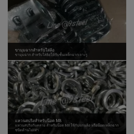
ขามุมฉากสำหรับใส่ล้อ
ขามุมฉาก สำหรับใส่ล้อให้กับชั้นเหล็กฉากเจาะรู
แหวนสปริงสำหรับน๊อต M8
แหวนสปริงกันคลาย สำหรับน๊อต M8 ใช้กับแกนล้อ หรือน๊อตเหล็กฉาก
ชนิดด้านไม่เท่า