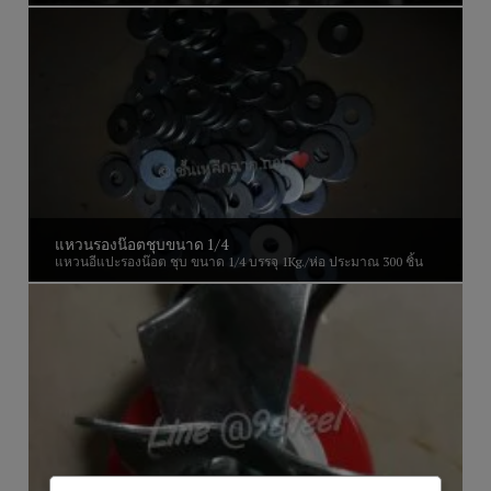
แหวนรองน๊อตชุบขนาด 1/4
แหวนอีแปะรองน๊อต ชุบ ขนาด 1/4 บรรจุ 1Kg./ห่อ ประมาณ 300 ชิ้น