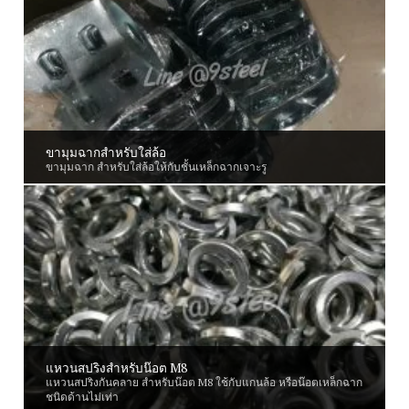
ขามุมฉากสำหรับใส่ล้อ
ขามุมฉาก สำหรับใส่ล้อให้กับชั้นเหล็กฉากเจาะรู
แหวนสปริงสำหรับน๊อต M8
แหวนสปริงกันคลาย สำหรับน๊อต M8 ใช้กับแกนล้อ หรือน๊อตเหล็กฉาก
ชนิดด้านไม่เท่า