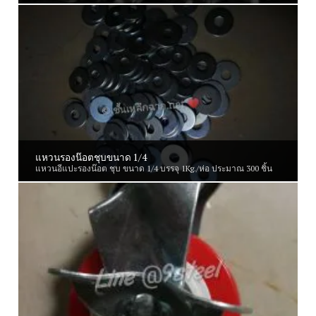
แหวนรองน๊อตชุบขนาด 1/4
แหวนอีแปะรองน๊อต ชุบ ขนาด 1/4 บรรจุ 1Kg./ห่อ ประมาณ 300 ชิ้น