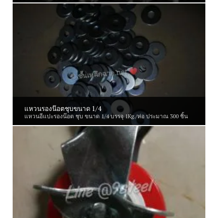
แหวนรองน๊อตชุบขนาด 1/4
แหวนอีแปะรองน๊อต ชุบ ขนาด 1/4 บรรจุ 1Kg./ห่อ ประมาณ 300 ชิ้น