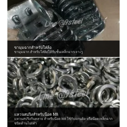
ขามุมฉากสำหรับใส่ล้อ
ขามุมฉาก สำหรับใส่ล้อให้กับชั้นเหล็กฉากเจาะรู
แหวนสปริงสำหรับน๊อต M8
แหวนสปริงกันคลาย สำหรับน๊อต M8 ใช้กับแกนล้อ หรือน๊อตเหล็กฉาก
ชนิดด้านไม่เท่า