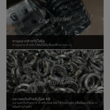
ขามุมฉากสำหรับใส่ล้อ
ขามุมฉาก สำหรับใส่ล้อให้กับชั้นเหล็กฉากเจาะรู
แหวนสปริงสำหรับน๊อต M8
แหวนสปริงกันคลาย สำหรับน๊อต M8 ใช้กับแกนล้อ หรือน๊อตเหล็กฉาก
ชนิดด้านไม่เท่า