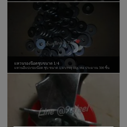
แหวนรองน๊อตชุบขนาด 1/4
แหวนอีแปะรองน๊อต ชุบ ขนาด 1/4 บรรจุ 1Kg./ห่อ ประมาณ 300 ชิ้น