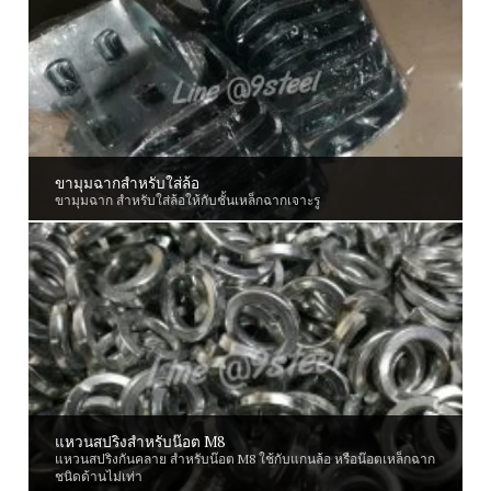
ขามุมฉากสำหรับใส่ล้อ
ขามุมฉาก สำหรับใส่ล้อให้กับชั้นเหล็กฉากเจาะรู
แหวนสปริงสำหรับน๊อต M8
แหวนสปริงกันคลาย สำหรับน๊อต M8 ใช้กับแกนล้อ หรือน๊อตเหล็กฉาก
ชนิดด้านไม่เท่า