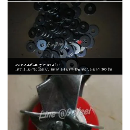
แหวนรองน๊อตชุบขนาด 1/4
แหวนอีแปะรองน๊อต ชุบ ขนาด 1/4 บรรจุ 1Kg./ห่อ ประมาณ 300 ชิ้น