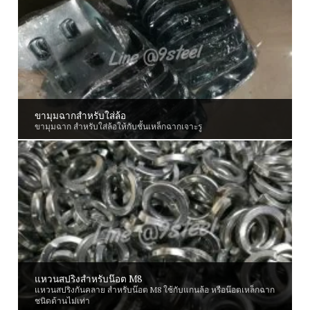
ขามุมฉากสำหรับใส่ล้อ
ขามุมฉาก สำหรับใส่ล้อให้กับชั้นเหล็กฉากเจาะรู
แหวนสปริงสำหรับน๊อต M8
แหวนสปริงกันคลาย สำหรับน๊อต M8 ใช้กับแกนล้อ หรือน๊อตเหล็กฉาก
ชนิดด้านไม่เท่า