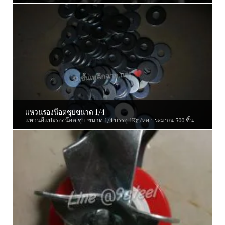
แหวนรองน๊อตชุบขนาด 1/4
แหวนอีแปะรองน๊อต ชุบ ขนาด 1/4 บรรจุ 1Kg./ห่อ ประมาณ 300 ชิ้น