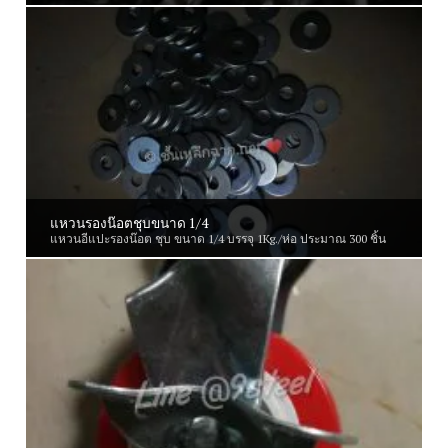
แหวนรองน๊อตชุบขนาด 1/4
แหวนอีแปะรองน๊อต ชุบ ขนาด 1/4 บรรจุ 1Kg./ห่อ ประมาณ 300 ชิ้น