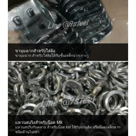
ขามุมฉากสำหรับใส่ล้อ
ขามุมฉาก สำหรับใส่ล้อให้กับชั้นเหล็กฉากเจาะรู
แหวนสปริงสำหรับน๊อต M8
แหวนสปริงกันคลาย สำหรับน๊อต M8 ใช้กับแกนล้อ หรือน๊อตเหล็กฉาก
ชนิดด้านไม่เท่า