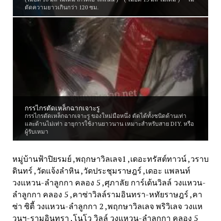
ตัดความยาวเกินกว่า 120 ซม.
กรรไกรตัดเหล็กฉากเจาะรู
กรรไกรตัดเหล็กฉากเจาะรู ของใหม่มือหนึ่ง ตัดได้ทั้งชนิดด้านเท่า
และด้านไม่เท่า อายุการใช้งานยาวนาน เหมาะสำหรับสาย DIY. หรือ
ผู้รับเหมา
หมู่บ้านฟ้าปิยรมย์ ,พฤกษาวิลเลจ1 ,เดอะทรัสต์ทาวน์ ,วราบ
ดินทร์ ,วัดแจ้งลําหิน ,วัดประชุมราษฎร์ ,เดอะ แพลนท์
วงแหวน-ลำลูกกา คลอง 5 ,ศุภาลัย การ์เด้นวิลล์ วงแหวน-
ลำลูกกา คลอง 5 ,คาซ่าวิลล์รามอินทรา-หทัยราษฎร์ ,คา
ซ่า ซิตี้ วงแหวน-ลำลูกกา 2 ,พฤกษาวิลเลจ พริวิเลจ วงแห
วนฯ-รามอินทรา ,โนโว วิลล์ วงแหวน-ลำลูกกา คลอง 5