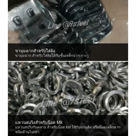
ขามุมฉากสำหรับใส่ล้อ
ขามุมฉาก สำหรับใส่ล้อให้กับชั้นเหล็กฉากเจาะรู
แหวนสปริงสำหรับน๊อต M8
แหวนสปริงกันคลาย สำหรับน๊อต M8 ใช้กับแกนล้อ หรือน๊อตเหล็กฉาก
ชนิดด้านไม่เท่า