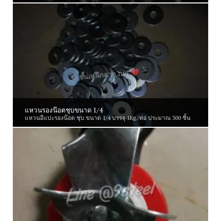
แหวนรองน๊อตชุบขนาด 1/4
แหวนอีแปะรองน๊อต ชุบ ขนาด 1/4 บรรจุ 1Kg./ห่อ ประมาณ 300 ชิ้น