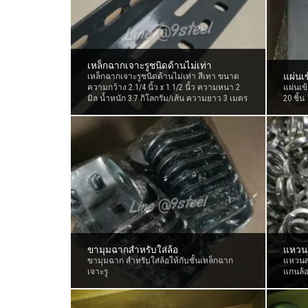
เหล็กฉากเจาะรูชนิดด้านไม่เท่า
แผ่นเ
เหล็กฉากเจาะรูชนิดด้านไม่เท่า สีเทา ขนาด
ความกว้าง 2.1/4 นิ้ว x 1.1/2 นิ้ว ความหนา 2
แผ่นเข
มิล น้ำหนัก 3.7 กิโลกรัม/เส้น ความยาว 3 เมตร
20 ชิ้น
ขามุมฉากสำหรับใส่ล้อ
แหวนส
ขามุมฉาก สำหรับใส่ล้อให้กับชั้นเหล็กฉาก
แหวนสป
เจาะรู
แกนล้อ