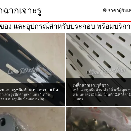
็กฉากเจาะรู
®
ราคาผู้รับเห
งของ และอุปกรณ์สำหรับประกอบ พร้อมบริกา
เหล็กฉากเจาะรูสีขาว
ฉากเจาะรูชนิดด้านเท่า หนา 1.8 มิล
เหล็กฉากรูชนิดด้านเท่า 1นิ้วครึ่ง คูณ หนึ
ากเจาะรูชนิดด้านเท่า หนา 1.8 มิล
ครึ่ง หนาสองมิลเต็ม น้ำหนัก 2.9 กิโลกรั
ว 3 เมตร/เส้น น้ำหนัก 2.7 kg.
3 เมตร