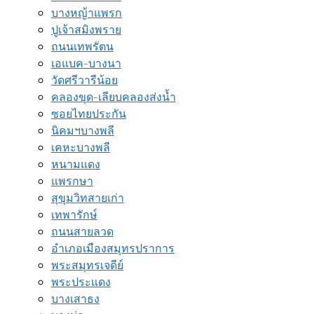
บางหญ้าแพรก
ปูเจ้าสมิงพราย
ถนนเทพรัตน
เอแบค-บางนา
วัดศรีวารีน้อย
คลองขุด-เลียบคลองส่งน้ำ
ซอยไทยประกัน
นิคมฯบางพลี
เคหะบางพลี
หนามแดง
แพรกษา
สุขุมวิทสายเก่า
เทพารักษ์
ถนนสายลวด
อำเภอเมืองสมุทรปราการ‎
พระสมุทรเจดีย์
พระประแดง
บางเสาธง