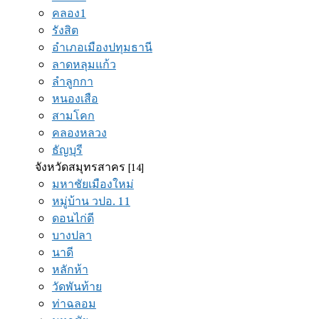
คลอง1
รังสิต
อำเภอเมืองปทุมธานี
ลาดหลุมแก้ว
ลำลูกกา
หนองเสือ
สามโคก
คลองหลวง
ธัญบุรี
จังหวัดสมุทรสาคร
[14]
มหาชัยเมืองใหม่
หมู่บ้าน วปอ. 11
ดอนไก่ดี
บางปลา
นาดี
หลักห้า
วัดพันท้าย
ท่าฉลอม