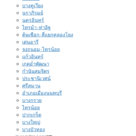
บางคูเวียง
นราภิรมย์
นครอินทร์
ไทรม้า-ท่าอิฐ
ต้นเชือก-สี่แยกคลองโยง
เด่นอารี
จงถนอม-ไทรน้อย
แก้วอินทร์
เกตุอ่ำพัฒนา
กำนันสมจิตร
ประชานิเวศน์
ศรีสมาน
อำเภอเมืองนนทบุรี
บางกรวย
ไทรน้อย
ปากเกร็ด
บางใหญ่
บางบัวทอง‎