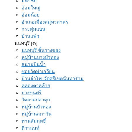
มหาชัย
อ้อมใหญ่
อ้อมน้อย
อำเภอเมืองสมุทรสาคร
กระทุ่มแบน
บ้านแพ้ว
นนทบุรี
[49]
นนทบุรี ชั้นวางของ
หมู่บ้านบางบัวทอง
สนามบินน้ำ
ซอยวัดท่าเกวียน
บ้านลำโพ-วัดศรีเขตนันทาราม
คลองตาคล้าย
บางขุนศรี
วัดลาดปลาดุก
หมู่บ้านบัวทอง
หมู่บ้านลภาวัน
ทานสัมฤทธิ์
ติวานนท์