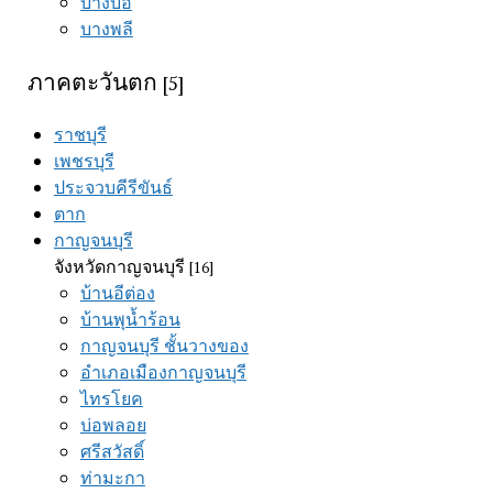
บางบ่อ
บางพลี
ภาคตะวันตก
[5]
ราชบุรี
เพชรบุรี
ประจวบคีรีขันธ์
ตาก
กาญจนบุรี
จังหวัดกาญจนบุรี
[16]
บ้านอีต่อง
บ้านพุน้ำร้อน
กาญจนบุรี ชั้นวางของ
อำเภอเมืองกาญจนบุรี
ไทรโยค
บ่อพลอย
ศรีสวัสดิ์
ท่ามะกา